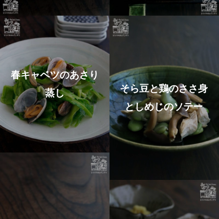
春キャベツのあさり
そら豆と鶏のささ身
蒸し
としめじのソテー