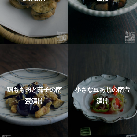
鶏もも肉と茄子の南
小さな豆あじの南蛮
蛮漬け
漬け