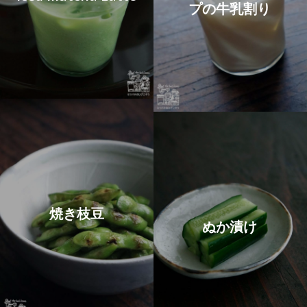
プの牛乳割り
焼き枝豆
ぬか漬け