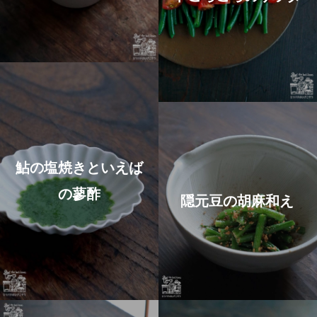
鮎の塩焼きといえば
の蓼酢
隠元豆の胡麻和え