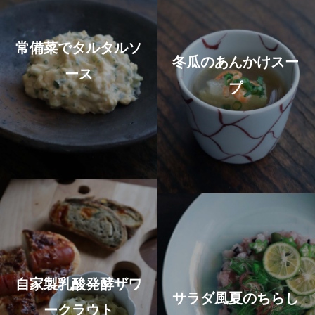
常備菜でタルタルソ
冬瓜のあんかけスー
ース
プ
自家製乳酸発酵ザワ
サラダ風夏のちらし
ークラウト