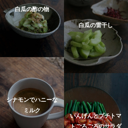
白瓜の酢の物
白瓜の雷干し
シナモンでハニーな
ミルク
いんげんとプチトマ
トごろごろのサラダ