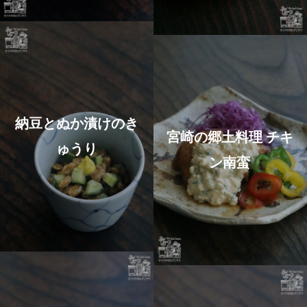
納豆とぬか漬けのき
宮崎の郷土料理 チキ
ゅうり
ン南蛮