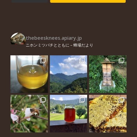
thebeesknees.apiary.jp
ニホンミツバチとともに – 蜂場だより