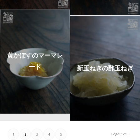
黄かぼすのマーマレ
ード
新玉ねぎの酢玉ねぎ
Page 2 of 5
1
2
3
4
5