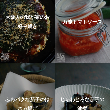
大阪人の我が家のお
万能トマトソース
好み焼き
ふわパクな茄子のは
じゅわとろな茄子の
さみ揚げ
油煮