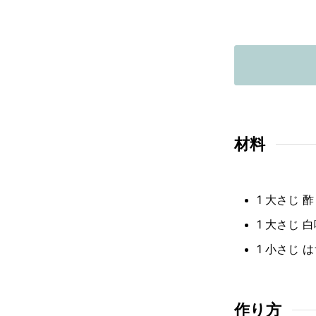
材料
1
大さじ
酢
1
大さじ
白
1
小さじ
は
作り方