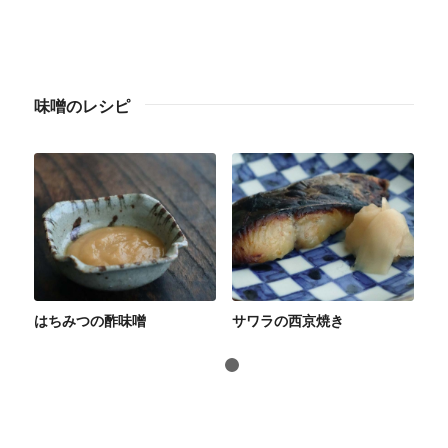
味噌のレシピ
はちみつの酢味噌
サワラの西京焼き
1
2