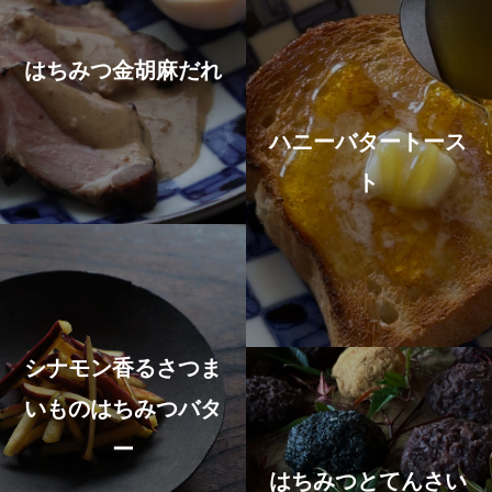
はちみつ金胡麻だれ
ハニーバタートース
ト
シナモン香るさつま
いものはちみつバタ
ー
はちみつとてんさい