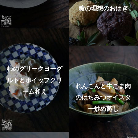
糖の理想のおはぎ
柿のグリークヨーグ
ルトとホイップクリ
れんこんと牛こま肉
ーム和え
のはちみつオイスタ
ー炒め蒸し