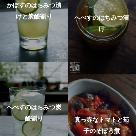
かぼすのはちみつ漬
けと炭酸割り
へべすのはちみつ漬
け
へべすのはちみつ炭
酸割り
真っ赤なトマトと茄
子のそぼろ煮