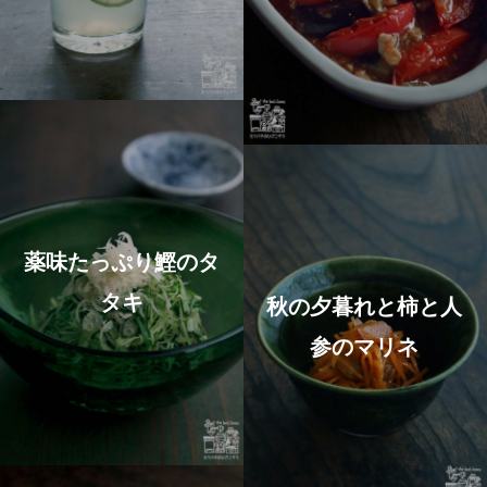
薬味たっぷり鰹のタ
タキ
秋の夕暮れと柿と人
参のマリネ