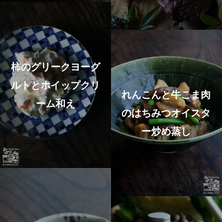
柿のグリークヨーグ
ルトとホイップクリ
れんこんと牛こま肉
ーム和え
のはちみつオイスタ
ー炒め蒸し