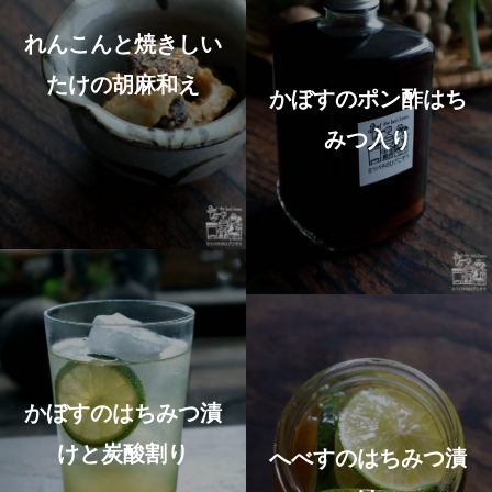
れんこんと焼きしい
たけの胡麻和え
かぼすのポン酢はち
みつ入り
かぼすのはちみつ漬
けと炭酸割り
へべすのはちみつ漬