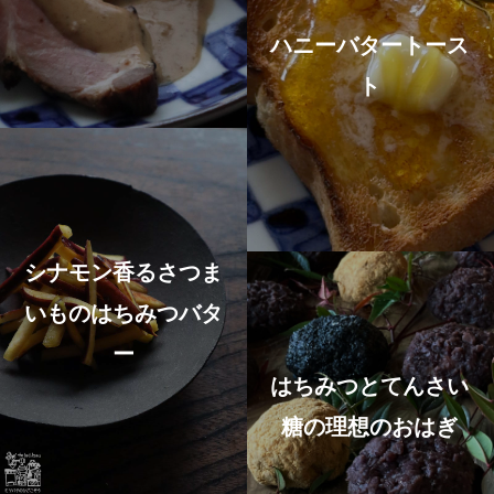
ハニーバタートース
ト
シナモン香るさつま
いものはちみつバタ
ー
はちみつとてんさい
糖の理想のおはぎ