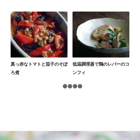
真っ赤なトマトと茄子のそぼ
低温調理器で鶏のレバーのコ
ろ煮
ンフィ
1
2
3
4
5