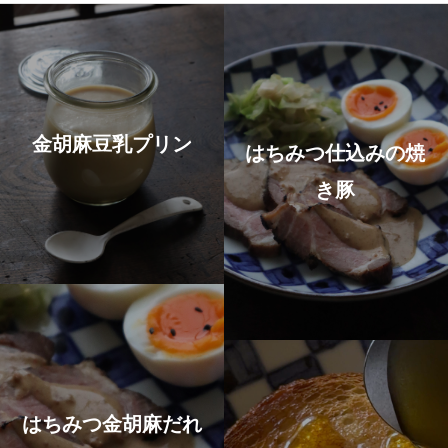
金胡麻豆乳プリン
はちみつ仕込みの焼
き豚
はちみつ金胡麻だれ