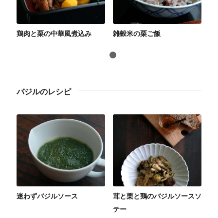
鶏肉と栗の中華風煮込み
雑穀米の栗ご飯
1
2
バジルのレシピ
迷わずバジルソース
茸と栗と鶏のバジルソースソ
テー