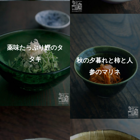
薬味たっぷり鰹のタ
タキ
秋の夕暮れと柿と人
参のマリネ