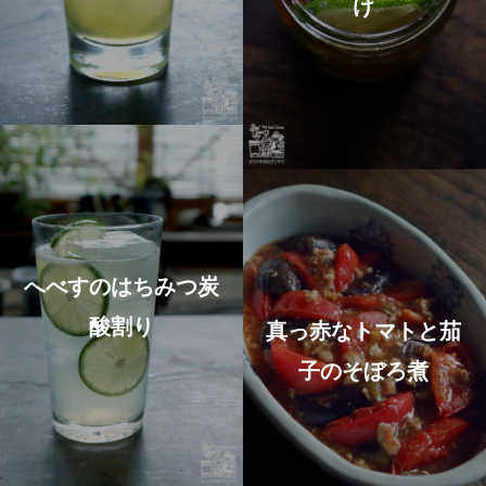
け
へべすのはちみつ炭
酸割り
真っ赤なトマトと茄
子のそぼろ煮