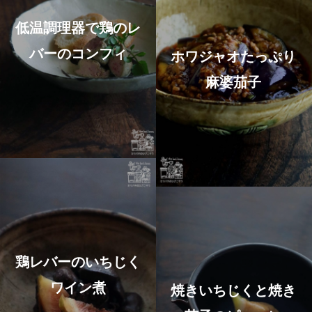
低温調理器で鶏のレ
バーのコンフィ
ホワジャオたっぷり
麻婆茄子
鶏レバーのいちじく
ワイン煮
焼きいちじくと焼き