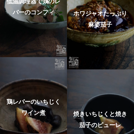
低温調理器で鶏のレ
バーのコンフィ
ホワジャオたっぷり
麻婆茄子
鶏レバーのいちじく
ワイン煮
焼きいちじくと焼き
茄子のピューレ