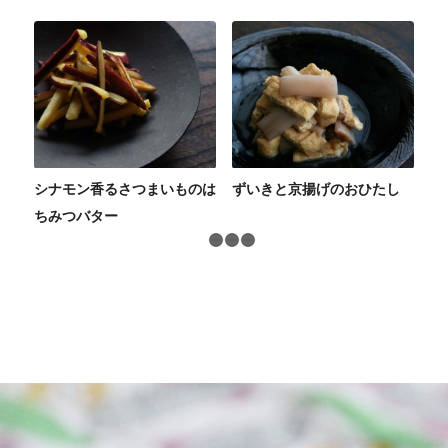
シナモン香るさつまいものは
ずいきと京揚げのおひたし
ちみつバター
1
2
3
4