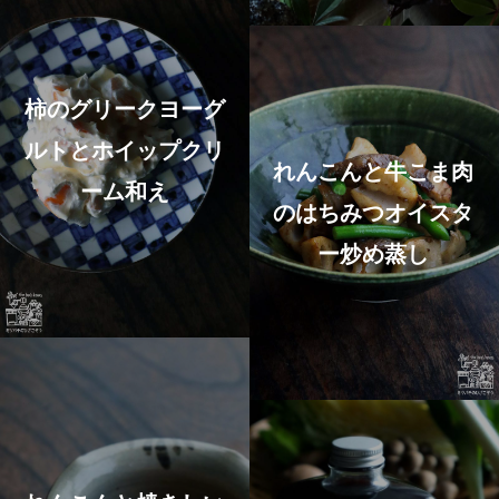
柿のグリークヨーグ
ルトとホイップクリ
れんこんと牛こま肉
ーム和え
のはちみつオイスタ
ー炒め蒸し