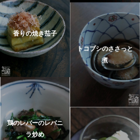
香りの焼き茄子
トコブシのささっと
煮
鶏のレバーのレバニ
ラ炒め