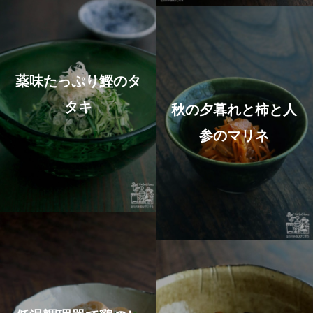
薬味たっぷり鰹のタ
タキ
秋の夕暮れと柿と人
参のマリネ