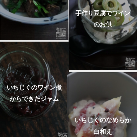
手作り豆腐でワイン
のお供
いちじくのワイン煮
からできたジャム
いちじくのなめらか
白和え