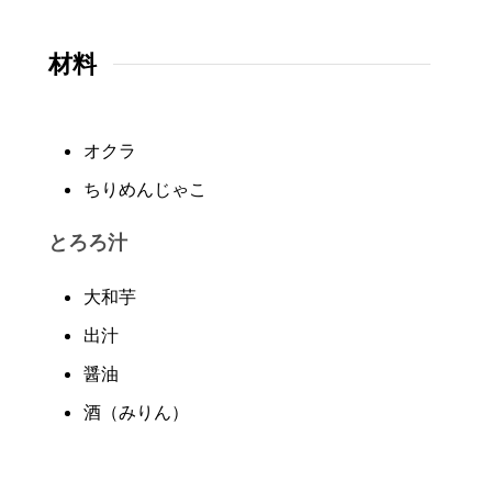
材料
オクラ
ちりめんじゃこ
とろろ汁
大和芋
出汁
醤油
酒（みりん）