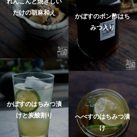
れんこんと焼きしい
たけの胡麻和え
かぼすのポン酢はち
みつ入り
かぼすのはちみつ漬
けと炭酸割り
へべすのはちみつ漬
け