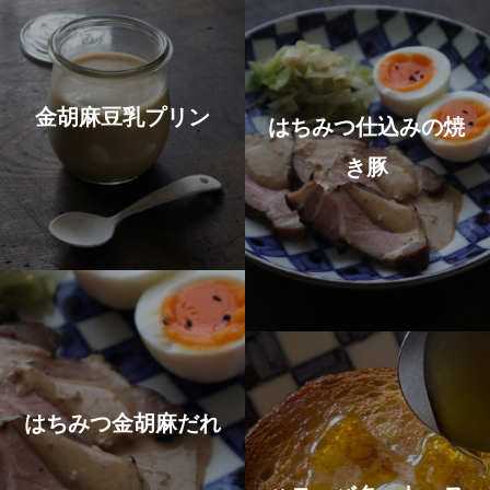
金胡麻豆乳プリン
はちみつ仕込みの焼
き豚
はちみつ金胡麻だれ