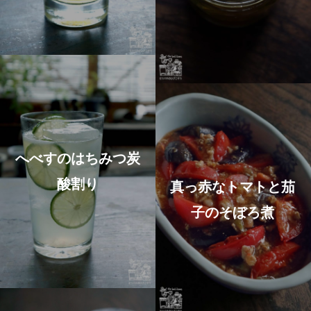
へべすのはちみつ炭
酸割り
真っ赤なトマトと茄
子のそぼろ煮