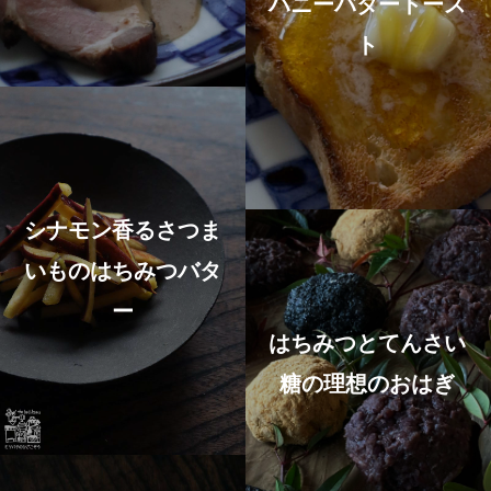
ハニーバタートース
ト
シナモン香るさつま
いものはちみつバタ
ー
はちみつとてんさい
糖の理想のおはぎ