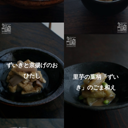
ずいきと京揚げのお
ひたし
里芋の葉柄「ずい
き」のごま和え