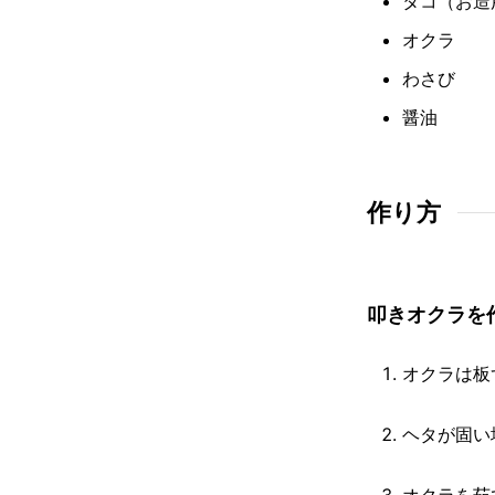
タコ（お造
オクラ
わさび
醤油
作り方
叩きオクラを
オクラは板
ヘタが固い