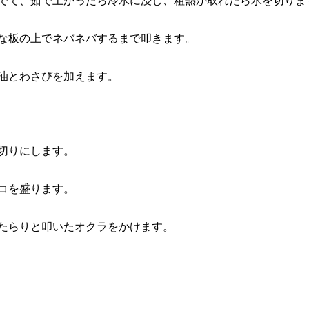
でて、茹で上がったら冷水に浸し、粗熱が取れたら水を切りま
な板の上でネバネバするまで叩きます。
油とわさびを加えます。
切りにします。
コを盛ります。
たらりと叩いたオクラをかけます。