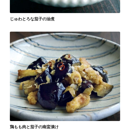
じゅわとろな茄子の油煮
鶏もも肉と茄子の南蛮漬け