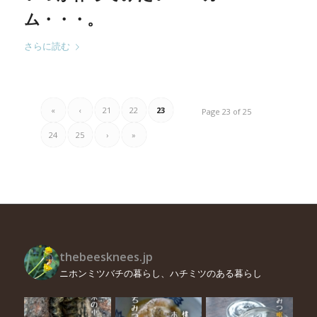
ム・・・。
さらに読む
«
‹
21
22
23
Page 23 of 25
24
25
›
»
thebeesknees.jp
ニホンミツバチの暮らし、ハチミツのある暮らし