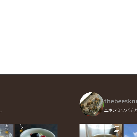
thebeeskne
し
ニホンミツバチと