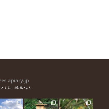
es.apiary.jp
ともに – 蜂場だより