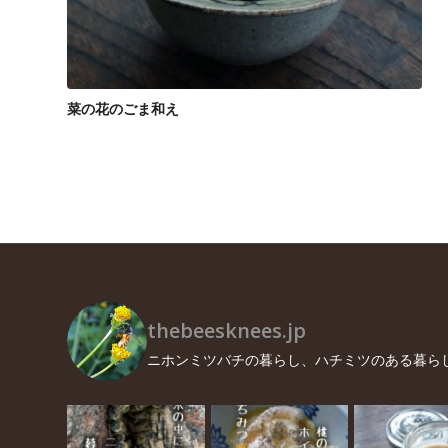
菜の花のごま和え
thebeesknees.jp
ニホンミツバチの暮らし、ハチミツのある暮ら