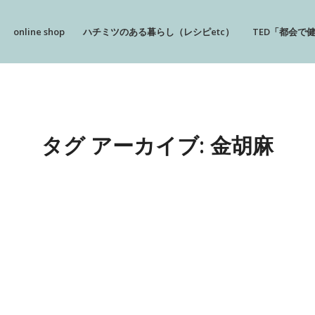
online shop
ハチミツのある暮らし（レシピetc）
TED「都会で
タグ アーカイブ:
金胡麻