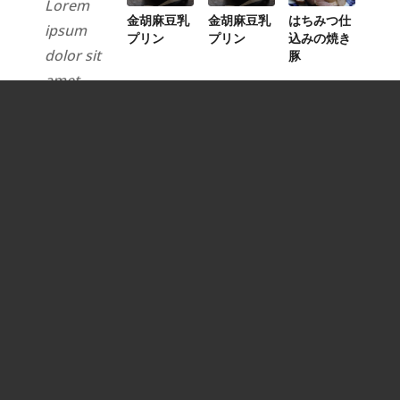
Lorem
金胡麻豆乳
金胡麻豆乳
はちみつ仕
ipsum
プリン
プリン
込みの焼き
dolor sit
豚
amet,
consectetuer
adipiscing
elit.
View
more