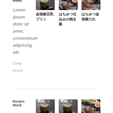
News
Lorem
金胡麻豆乳
はちみつ仕
はちみつ金
ipsum
プリン
込みの焼き
胡麻だれ
dolor sit
豚
amet,
consectetuer
adipiscing
elit.
View
more
Recent
Work