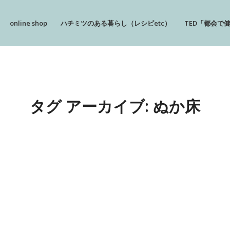
online shop
ハチミツのある暮らし（レシピetc）
TED「都会で
タグ アーカイブ:
ぬか床