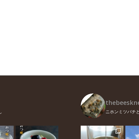
thebeeskne
し
ニホンミツバチと