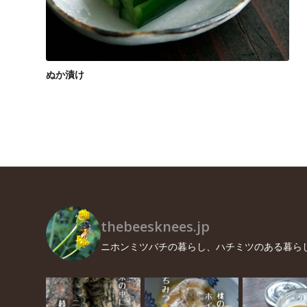
ぬか漬け
thebeesknees.jp
ニホンミツバチの暮らし、ハチミツのある暮ら