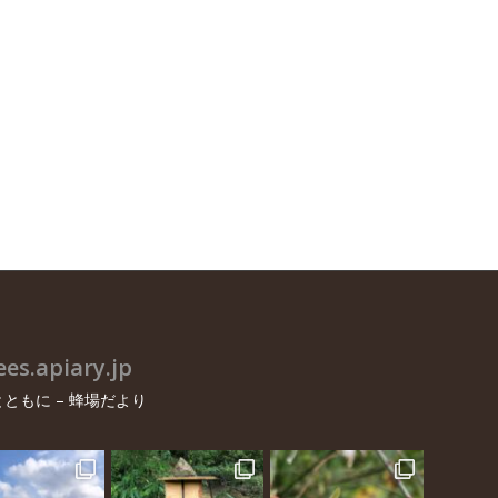
es.apiary.jp
ともに – 蜂場だより